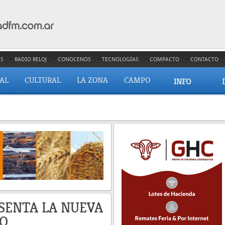
ES
RADIO RELOJ
CONOCENOS
TECNOLOGÍAS
COMPACTO
CONTACTO
IAL
CULTURAL
LA ZONA
CAMPO
INFO
ESENTA LA NUEVA
IO