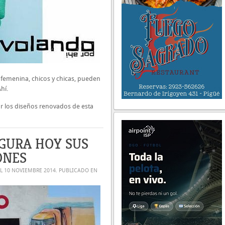
femenina, chicos y chicas, pueden
Ahí.
 los diseños renovados de esta
UGURA HOY SUS
ONES
EL
10 NOVIEMBRE 2014
. PUBLICADO EN