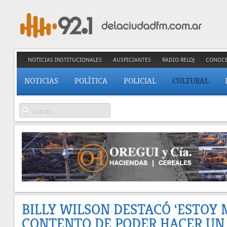
NOTICIAS INSTITUCIONALES
AUSPICIANTES
RADIO RELOJ
CONOC
NOTICIAS
POLÍTICA
POLICIAL
CULTURAL
BILLY WILSON DESTACÓ ‘ESTOY
CONTENTO DE PODER HACER UN