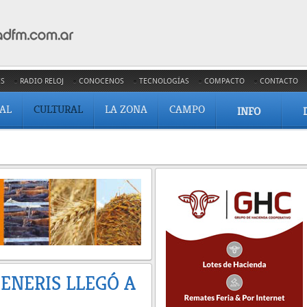
ES
RADIO RELOJ
CONOCENOS
TECNOLOGÍAS
COMPACTO
CONTACTO
IAL
CULTURAL
LA ZONA
CAMPO
INFO
GENERIS LLEGÓ A