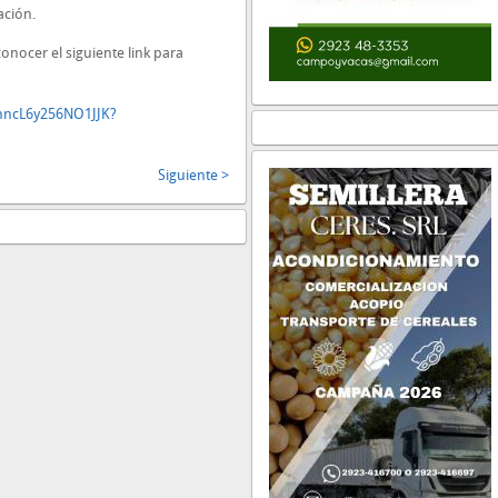
ación.
onocer el siguiente link para
WnncL6y256NO1JJK?
Siguiente >