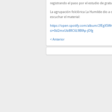
registrando el paso por el estudio de grab
La agrupación folclórica La Humilde dio a c
escuchar el material:
https://open.spotify.com/album/2fEgX5
si=0d2mxUb8RC6L9BfAp-jOfg
< Anterior