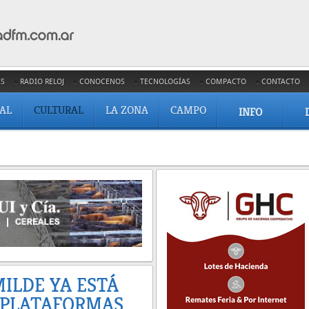
ES
RADIO RELOJ
CONOCENOS
TECNOLOGÍAS
COMPACTO
CONTACTO
IAL
CULTURAL
LA ZONA
CAMPO
INFO
MILDE YA ESTÁ
S PLATAFORMAS