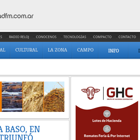
ES
RADIO RELOJ
CONOCENOS
TECNOLOGÍAS
COMPACTO
CONTACTO
IAL
CULTURAL
LA ZONA
CAMPO
INFO
A BASO, EN
 TRIUNFÓ