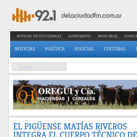
NOTICIAS INSTITUCIONALES
AUSPICIANTES
RADIO RELOJ
CONOC
NOTICIAS
POLÍTICA
POLICIAL
CULTURAL
EL PIGÜENSE MATÍAS RIVEROS
INTEGRA EL CUERPO TÉCNICO DE