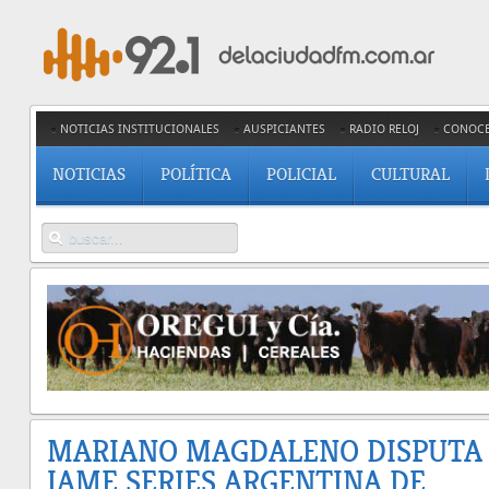
NOTICIAS INSTITUCIONALES
AUSPICIANTES
RADIO RELOJ
CONOC
NOTICIAS
POLÍTICA
POLICIAL
CULTURAL
MARIANO MAGDALENO DISPUTA
IAME SERIES ARGENTINA DE