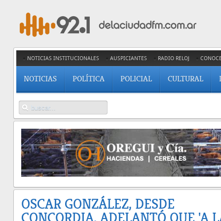
NOTICIAS INSTITUCIONALES
AUSPICIANTES
RADIO RELOJ
CONOC
NOTICIAS
POLÍTICA
POLICIAL
CULTURAL
OSCAR GONZÁLEZ, DESDE
CONCORDIA, ADELANTÓ QUE 'A L