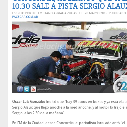
10.30 SALE A PISTA SERGIO ALAU
ESCRITO POR LIC. EMILIANO ARRIAGA ZUGASTI EL
20 MARZO 2015
. PUBLICADO
PACECAR.COM.AR
Oscar Luis González
indicó que "hay 39 autos en boxes y ya está el au
Sergio Alaux que llegó anoche a la medianoche, y al motor lo trajo e
Sergio, a las 2.30 de la mañana".
En FM de la Ciudad, desde Concordia,
el periodista local
adelantó "el