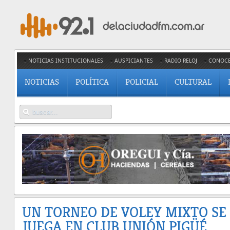
NOTICIAS INSTITUCIONALES
AUSPICIANTES
RADIO RELOJ
CONOC
NOTICIAS
POLÍTICA
POLICIAL
CULTURAL
UN TORNEO DE VOLEY MIXTO SE
JUEGA EN CLUB UNIÓN PIGÜÉ