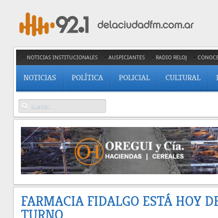
NOTICIAS INSTITUCIONALES
AUSPICIANTES
RADIO RELOJ
CONOC
NOTICIAS
POLÍTICA
POLICIAL
CULTURAL
FARMACIA FIDALGO ESTÁ HOY D
TURNO