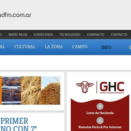
ES
RADIO RELOJ
CONOCENOS
TECNOLOGÍAS
COMPACTO
CONTACTO
IAL
CULTURAL
LA ZONA
CAMPO
INFO
 PRIMER
RNO CON 7º