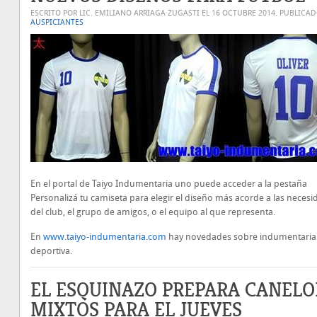
ESCRITO POR LIC. EMILIANO ARRIAGA ZUGASTI EL
16 OCTUBRE 2014
. PUBLICA
AUSPICIANTES
En el portal de Taiyo Indumentaria uno puede acceder a la pestaña
Personalizá tu camiseta para elegir el diseño más acorde a las neces
del club, el grupo de amigos, o el equipo al que representa.
En
www.taiyo-indumentaria.com
hay novedades sobre indumentaria
deportiva.
EL ESQUINAZO PREPARA CANELO
MIXTOS PARA EL JUEVES