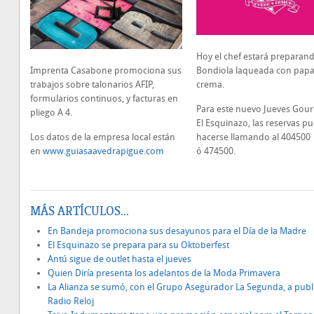
Hoy el chef estará preparan
Bondiola laqueada con papas
Imprenta Casabone promociona sus
crema.
trabajos sobre talonarios AFIP,
formularios continuos, y facturas en
Para este nuevo Jueves Gour
pliego A 4.
El Esquinazo, las reservas p
hacerse llamando al 404500
Los datos de la empresa local están
ó 474500.
en
www.guiasaavedrapigue.com
MÁS ARTÍCULOS...
En Bandeja promociona sus desayunos para el Día de la Madre
El Esquinazo se prepara para su Oktoberfest
Antú sigue de outlet hasta el jueves
Quien Diría presenta los adelantos de la Moda Primavera
La Alianza se sumó, con el Grupo Asegurador La Segunda, a publi
Radio Reloj