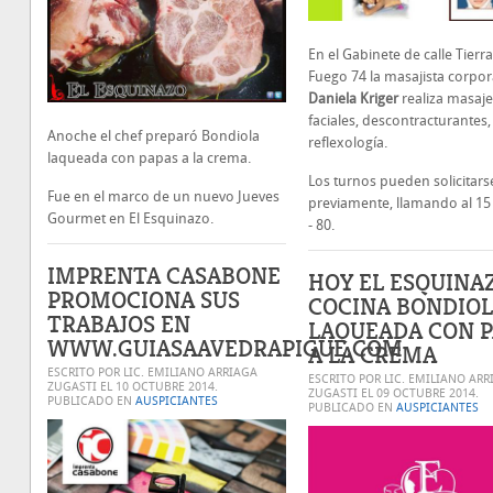
En el Gabinete de calle Tierra
Fuego 74 la masajista corpor
Daniela Kriger
realiza masaje
faciales, descontracturantes, r
Anoche el chef preparó Bondiola
reflexología.
laqueada con papas a la crema.
Los turnos pueden solicitars
Fue en el marco de un nuevo Jueves
previamente, llamando al 15 -
Gourmet en El Esquinazo.
- 80.
IMPRENTA CASABONE
HOY EL ESQUINA
PROMOCIONA SUS
COCINA BONDIO
TRABAJOS EN
LAQUEADA CON P
WWW.GUIASAAVEDRAPIGUE.COM
A LA CREMA
ESCRITO POR LIC. EMILIANO ARRIAGA
ESCRITO POR LIC. EMILIANO ARR
ZUGASTI EL
10 OCTUBRE 2014
.
ZUGASTI EL
09 OCTUBRE 2014
.
PUBLICADO EN
AUSPICIANTES
PUBLICADO EN
AUSPICIANTES