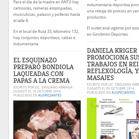
Para el día de la madre en ANTÚ hay
indumentaria deportiva pr
camisolas, remeras estampadas,
una rebaja de precios en var
musculosas, palazos y polleras hasta
productos.
el talle 8.
El outlet está vigente por es
En el local de Ruta 33, kilómetro 132,
en Girolimini Deportes.
hay conjuntos deportivos, calzas e
indumentaria.
DANIELA KRIGER
PROMOCIONA SU
EL ESQUINAZO
TRABAJOS EN REI
PREPARÓ BONDIOLA
REFLEXOLOGÍA, Y
LAQUEADAS CON
MASAJES
PAPAS A LA CREMA
ESCRITO POR LIC. EMILIANO ARR
ESCRITO POR LIC. EMILIANO ARRIAGA
ZUGASTI EL
09 OCTUBRE 2014
.
ZUGASTI EL
10 OCTUBRE 2014
.
PUBLICADO EN
AUSPICIANTES
PUBLICADO EN
AUSPICIANTES