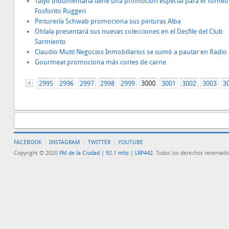
Taiyo Indumentaria tiene una promoción especial para el Torneo
Fosforito Ruggeri
Pinturería Schwab promociona sus pinturas Alba
Ohlala presentará sus nuevas colecciones en el Desfile del Club
Sarmiento
Claudio Mutti Negocios Inmobiliarios se sumó a pautar en Radio 
Gourmeat promociona más cortes de carne
2995
«
2996
2997
2998
2999
3000
3001
3002
3003
3
FACEBOOK
INSTAGRAM
TWITTER
YOUTUBE
Copyright © 2020
FM de la Ciudad | 92.1 mhz | LRP442
. Todos los derechos reservado