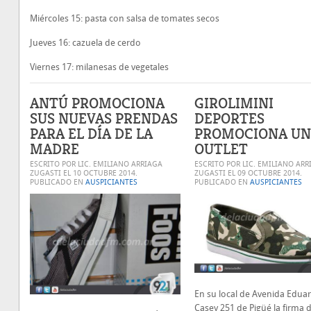
Miércoles 15: pasta con salsa de tomates secos
Jueves 16: cazuela de cerdo
Viernes 17: milanesas de vegetales
ANTÚ PROMOCIONA
GIROLIMINI
SUS NUEVAS PRENDAS
DEPORTES
PARA EL DÍA DE LA
PROMOCIONA UN
MADRE
OUTLET
ESCRITO POR LIC. EMILIANO ARRIAGA
ESCRITO POR LIC. EMILIANO ARR
ZUGASTI EL
10 OCTUBRE 2014
.
ZUGASTI EL
09 OCTUBRE 2014
.
PUBLICADO EN
AUSPICIANTES
PUBLICADO EN
AUSPICIANTES
En su local de Avenida Edua
Casey 251 de Pigüé la firma 