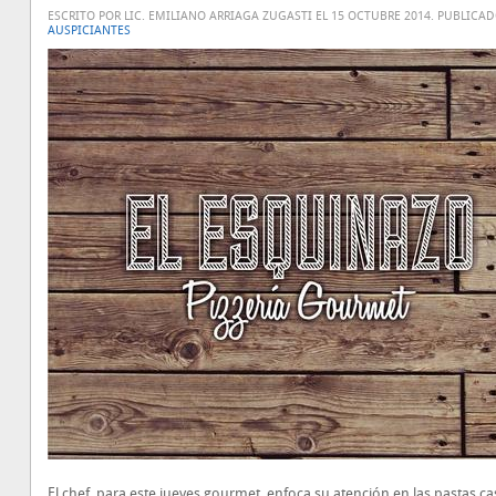
ESCRITO POR LIC. EMILIANO ARRIAGA ZUGASTI EL
15 OCTUBRE 2014
. PUBLICA
AUSPICIANTES
El chef, para este jueves gourmet, enfoca su atención en las pastas ca