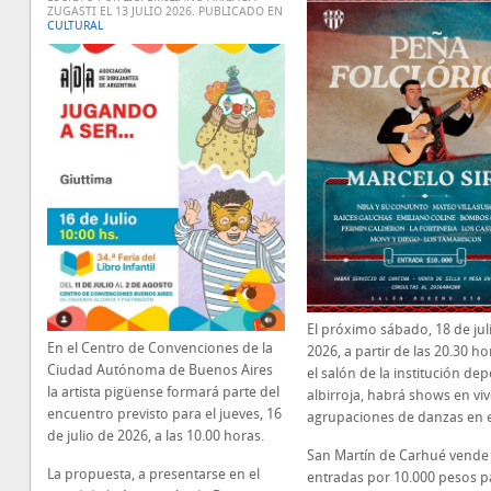
ZUGASTI EL
13 JULIO 2026
. PUBLICADO EN
CULTURAL
El próximo sábado, 18 de jul
En el Centro de Convenciones de la
2026, a partir de las 20.30 ho
Ciudad Autónoma de Buenos Aires
el salón de la institución dep
la artista pigüense formará parte del
albirroja, habrá shows en vi
encuentro previsto para el jueves, 16
agrupaciones de danzas en 
de julio de 2026, a las 10.00 horas.
San Martín de Carhué vende 
La propuesta, a presentarse en el
entradas por 10.000 pesos pa