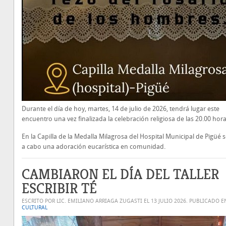
Durante el día de hoy, martes, 14 de julio de 2026, tendrá lugar este
encuentro una vez finalizada la celebración religiosa de las 20.00 hora
En la Capilla de la Medalla Milagrosa del Hospital Municipal de Pigüé s
a cabo una adoración eucarística en comunidad.
CAMBIARON EL DÍA DEL TALLER
ESCRIBIR TÉ
ESCRITO POR LIC. EMILIANO ARRIAGA ZUGASTI EL
13 JULIO 2026
. PUBLICADO E
CULTURAL