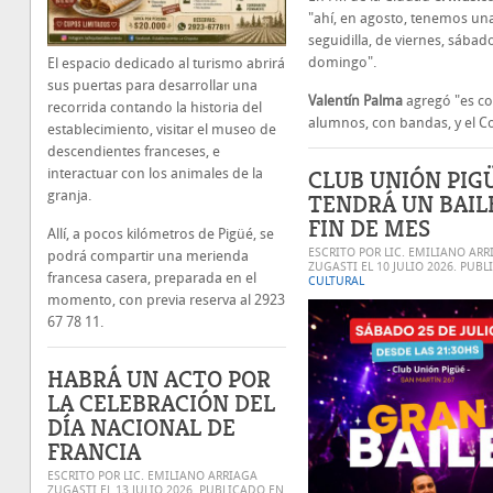
"ahí, en agosto, tenemos un
seguidilla, de viernes, sábado
domingo".
El espacio dedicado al turismo abrirá
sus puertas para desarrollar una
Valentín Palma
agregó "es c
recorrida contando la historia del
alumnos, con bandas, y el Co
establecimiento, visitar el museo de
descendientes franceses, e
CLUB UNIÓN PIG
interactuar con los animales de la
granja.
TENDRÁ UN BAIL
FIN DE MES
Allí, a pocos kilómetros de Pigüé, se
ESCRITO POR LIC. EMILIANO ARR
podrá compartir una merienda
ZUGASTI EL
10 JULIO 2026
. PUBL
francesa casera, preparada en el
CULTURAL
momento, con previa reserva al 2923
67 78 11.
HABRÁ UN ACTO POR
LA CELEBRACIÓN DEL
DÍA NACIONAL DE
FRANCIA
ESCRITO POR LIC. EMILIANO ARRIAGA
ZUGASTI EL
13 JULIO 2026
. PUBLICADO EN