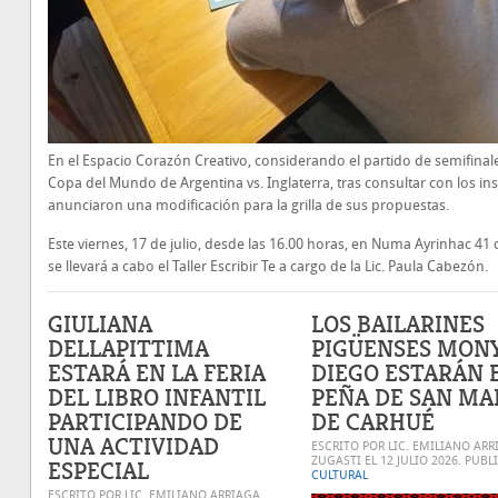
En el Espacio Corazón Creativo, considerando el partido de semifinale
Copa del Mundo de Argentina vs. Inglaterra, tras consultar con los ins
anunciaron una modificación para la grilla de sus propuestas.
Este viernes, 17 de julio, desde las 16.00 horas, en Numa Ayrinhac 41 
se llevará a cabo el Taller Escribir Te a cargo de la Lic. Paula Cabezón.
GIULIANA
LOS BAILARINES
DELLAPITTIMA
PIGÜENSES MONY
ESTARÁ EN LA FERIA
DIEGO ESTARÁN 
DEL LIBRO INFANTIL
PEÑA DE SAN MA
PARTICIPANDO DE
DE CARHUÉ
UNA ACTIVIDAD
ESCRITO POR LIC. EMILIANO ARR
ZUGASTI EL
12 JULIO 2026
. PUBL
ESPECIAL
CULTURAL
ESCRITO POR LIC. EMILIANO ARRIAGA