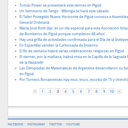
Tomás Power se presentará este viernes en Pigüé
Un Seminario de Tango - Milonga se hará este sábado
El Taller Protegido Nuevo Horizonte de Pigüé convoca a Asamble
General Ordinaria
María José Roth dijo 'es un día especial para esta Asociación Volu
de Bomberos de Pigüé porque cumplimos 68 años'
Hay una grilla de actividades confirmada para el Día de la Indep
En Espartillar venden la Carbonada de Invierno
El fin de semana habrá varias celebraciones religiosas en Pigüé
El viernes, por la mañana, habrá misa en la Capilla de la Sagrada 
de la Nazareth
Las Olimpíadas de Matemáticas de Argentina desarrollaron su fa
en Pigüé
Por Torneos Bonaerenses hay mus, truco, escoba de 15 y chinch
1
«
2
3
4
5
6
7
8
9
10
FACEBOOK
INSTAGRAM
TWITTER
YOUTUBE